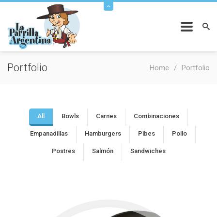
Portfolio
Home
Portfolio
All
Bowls
Carnes
Combinaciones
Empanadillas
Hamburgers
Pibes
Pollo
Postres
Salmón
Sandwiches